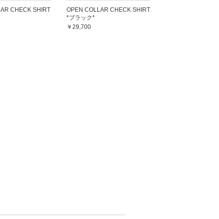
AR CHECK SHIRT
OPEN COLLAR CHECK SHIRT
*ブラック*
￥29,700