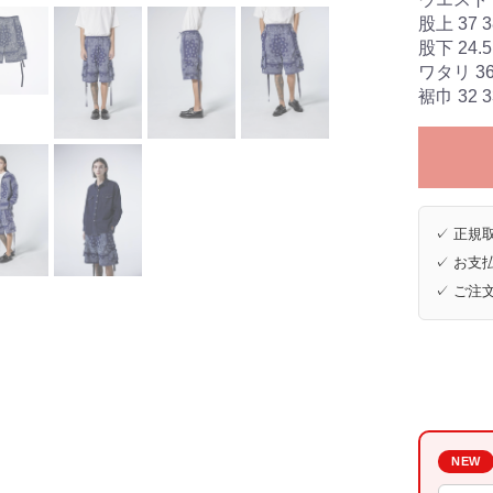
股上 37 3
股下 24.5 
ワタリ 36.
裾巾 32 3
✓ 正規取
✓ お支払
✓ ご注
NEW