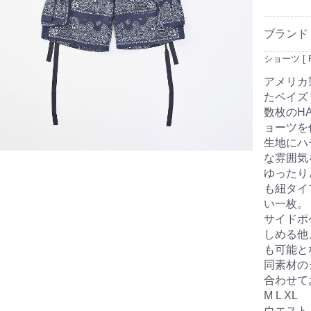
ブランド
ショーツ [ P
アメリカ
たペイズ
数枚のH
ョーツを
生地にハ
な雰囲気
ゆったり
も紐タイ
い一枚。
サイドポ
しめる他
も可能と
同素材の
合わせて
M L XL
ウエスト 81 