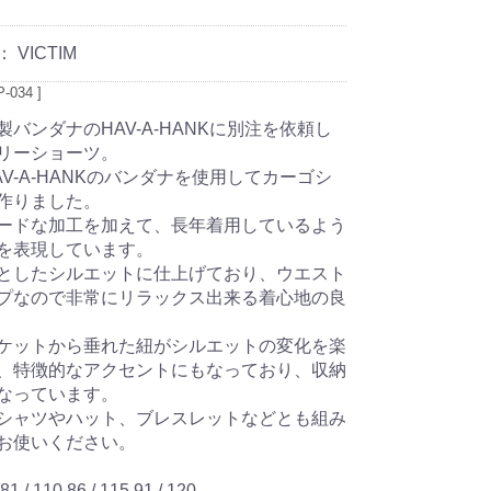
：
VICTIM
-034 ]
製バンダナのHAV-A-HANKに別注を依頼し
リーショーツ。
AV-A-HANKのバンダナを使用してカーゴシ
作りました。
ードな加工を加えて、長年着用しているよう
を表現しています。
としたシルエットに仕上げており、ウエスト
プなので非常にリラックス出来る着心地の良
ケットから垂れた紐がシルエットの変化を楽
、特徴的なアクセントにもなっており、収納
なっています。
シャツやハット、ブレスレットなどとも組み
お使いください。
/ 110 86 / 115 91 / 120