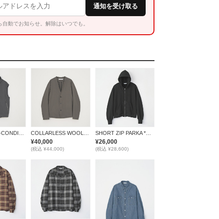
通知を受け取る
ら自動でお知らせ。解除はいつでも。
×空調服 / AIR-CONDITIONED VEST *GRAY*
COLLARLESS WOOL JACKET *BROWN*
SHORT ZIP PARKA *ブラック*
¥40,000
¥26,000
(税込 ¥44,000)
(税込 ¥28,600)