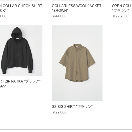
N COLLAR CHECK SHIRT
COLLARLESS WOOL JACKET
OPEN COLL
ACK*
*BROWN*
*ブラウン*
,000
￥44,000
￥29,700
RT ZIP PARKA *ブラック*
,600
SS BIG SHIRT *ブラウン*
￥22,000