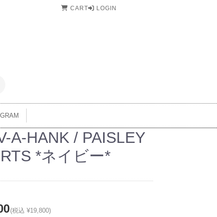
CART
LOGIN
AGRAM
V-A-HANK / PAISLEY
ORTS *ネイビー*
00
(税込 ¥19,800)