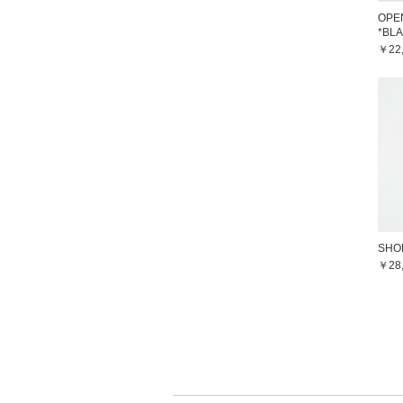
OPE
*BL
￥22
SHO
￥28