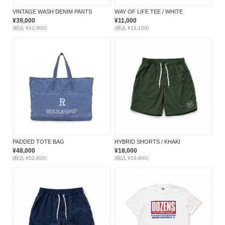
VINTAGE WASH DENIM PANTS
WAY OF LIFE TEE / WHITE
¥39,000
¥11,000
(税込 ¥42,900)
(税込 ¥12,100)
PADDED TOTE BAG
HYBRID SHORTS / KHAKI
¥48,000
¥18,000
(税込 ¥52,800)
(税込 ¥19,800)