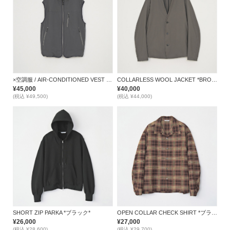
×空調服 / AIR-CONDITIONED VEST *GRAY*
COLLARLESS WOOL JACKET *BROWN*
¥45,000
¥40,000
(税込 ¥49,500)
(税込 ¥44,000)
SHORT ZIP PARKA *ブラック*
OPEN COLLAR CHECK SHIRT *ブラウン*
¥26,000
¥27,000
(税込 ¥28,600)
(税込 ¥29,700)