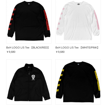
BxH LOGO L/S Tee 【BLACK/RED】
BxH LOGO L/S Tee 【WHITE/PINK】
￥9,680
￥9,680