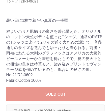
Tシャツ [ 21RT-0602 ]
暑い日に1枚で着たい真夏の一張羅
程よいハリと肌触りの良さを兼ね備えた、オリジナル
のコットン天竺ボディを使ったTシャツ。通常のRATS
のTシャツに比べて2サイズ近く大きめの設計で、普段
通りのサイズを選んでもゆったりと着られる。前後・
両袖にわたる大判のグラフィックはアメリカの大衆的
ビールメーカーから着想を得たもので、夏の炎天下と
の相性の良さは特筆モノ。染み込みプリントでヴィン
テージ感を強めているのも、風合いの良さの鍵。
No.21'RJ-0602
Fabric:Cotton 100%
SOLD OUT
✓ 正規取扱店 ✓ ¥10,000以上で送料無料