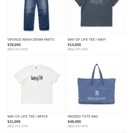
VINTAGE WASH DENIM PANTS
WAY OF LIFE TEE / NAVY
¥39,000
¥14,000
(税込 ¥42,900)
(税込 ¥15,400)
WAY OF LIFE TEE / WHITE
PADDED TOTE BAG
¥11,000
¥48,000
(税込 ¥12,100)
(税込 ¥52,800)