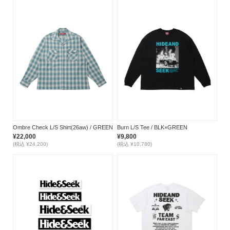
Ombre Check L/S Shirt(26aw) / GREEN
Burn L/S Tee / BLK×GREEN
¥22,000
¥9,800
(税込 ¥24,200)
(税込 ¥10,780)