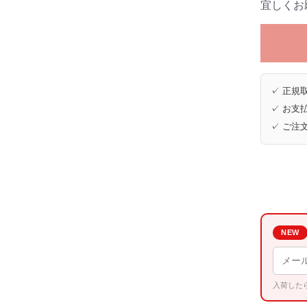
宜しくお
✓ 正規取
✓ お支払
✓ ご注
NEW
入荷した