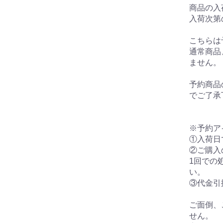
商品の入
入荷次第
こちらは
通常商品
ません。
予約商品
でご了承
※予約ア
①入荷日
②ご購入
1回での
い。
③代金引
ご面倒、
せん。