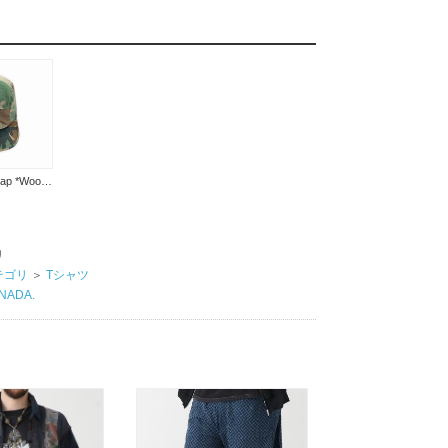
Remake Jet cap *Woodland camo × Rabbit*
リ
テゴリ
＞
Tシャツ
NADA.