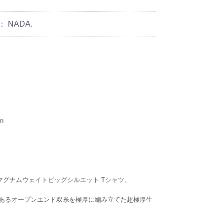
：
NADA.
on
ス マグナムウェイトビッグシルエット Tシャツ。
あるオープンエンド双糸を極厚に編み立てた超極厚生