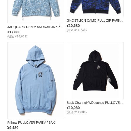
GHOSTLION CAMO FULL ZIP PARKA *ブルー*
¥10,680
JACQUARD DENIM ANORAK JK *ブルー*
(税込 ¥11,748)
¥17,880
(税込 ¥19,668)
Back Channel×WDsounds PULLOVER PARKA *ブラック*
¥10,080
(税込 ¥11,088)
Prillmal PULLOVER PARKA / SAX
¥9,480