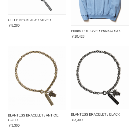
OLD-E NECKLACE / SILVER
￥5,280
Prillmal PULLOVER PARKA / SAX
￥10,428
BLANTESS BRACELET / BLACK
BLANTESS BRACELET / ANTIQE
￥3,300
GOLD
￥3,300