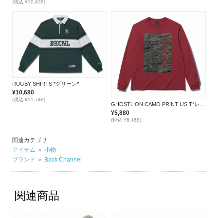
(税込 ¥10,428)
RUGBY SHIRTS *グリーン*
¥10,680
(税込 ¥11,748)
GHOSTLION CAMO PRINT L/S T*レッド*
¥5,880
(税込 ¥6,468)
関連カテゴリ
アイテム
＞
小物
ブランド
＞
Back Channel
関連商品