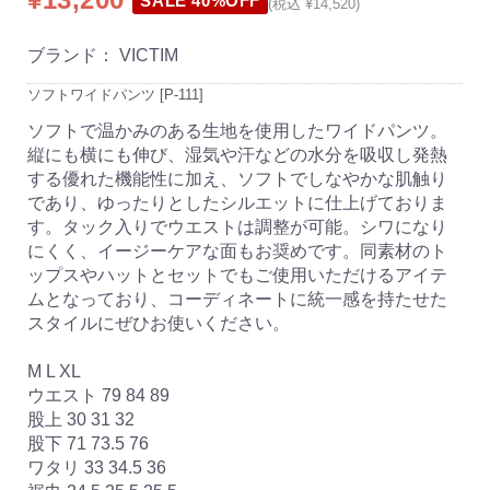
SALE 40%OFF
(税込 ¥14,520)
ブランド：
VICTIM
ソフトワイドパンツ [P-111]
ソフトで温かみのある生地を使用したワイドパンツ。
縦にも横にも伸び、湿気や汗などの水分を吸収し発熱
する優れた機能性に加え、ソフトでしなやかな肌触り
であり、ゆったりとしたシルエットに仕上げておりま
す。タック入りでウエストは調整が可能。シワになり
にくく、イージーケアな面もお奨めです。同素材のト
ップスやハットとセットでもご使用いただけるアイテ
ムとなっており、コーディネートに統一感を持たせた
スタイルにぜひお使いください。
M L XL
ウエスト 79 84 89
股上 30 31 32
股下 71 73.5 76
ワタリ 33 34.5 36