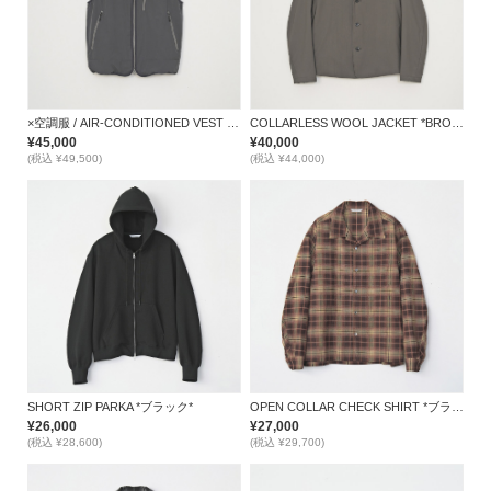
×空調服 / AIR-CONDITIONED VEST *GRAY*
COLLARLESS WOOL JACKET *BROWN*
¥45,000
¥40,000
(税込 ¥49,500)
(税込 ¥44,000)
SHORT ZIP PARKA *ブラック*
OPEN COLLAR CHECK SHIRT *ブラウン*
¥26,000
¥27,000
(税込 ¥28,600)
(税込 ¥29,700)