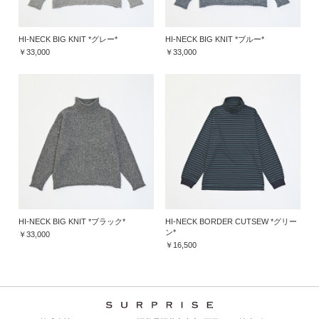
HI-NECK BIG KNIT *グレー*
HI-NECK BIG KNIT *ブルー*
￥33,000
￥33,000
HI-NECK BIG KNIT *ブラック*
HI-NECK BORDER CUTSEW *グリー
ン*
￥33,000
￥16,500