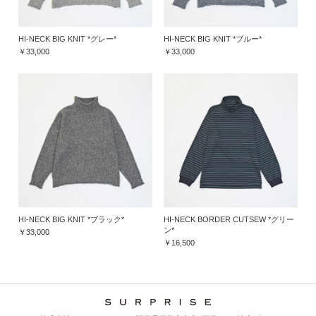
HI-NECK BIG KNIT *グレー*
HI-NECK BIG KNIT *ブルー*
￥33,000
￥33,000
HI-NECK BIG KNIT *ブラック*
HI-NECK BORDER CUTSEW *グリー
ン*
￥33,000
￥16,500