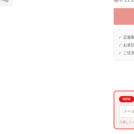
✓ 正規取
✓ お支払
✓ ご注
NEW
入荷した