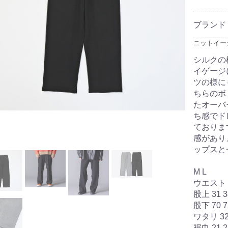
ブランド
ニットイージ
シルクの
イゲージ
ツの様に
ちらのボ
たオーバ
ち感でド
ておりま
感があり
ップスと
M L
ウエスト 70 
股上 31 3
股下 70 7
ワタリ 32
裾巾 21 2