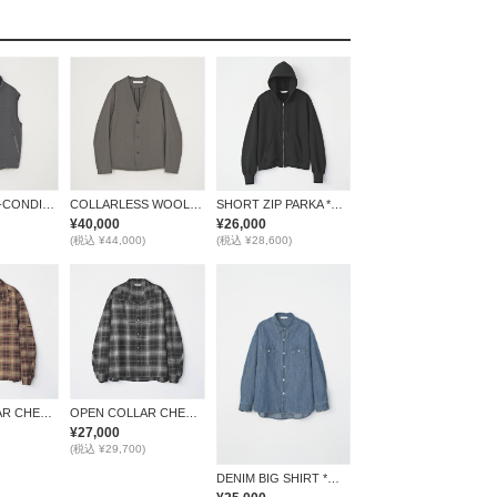
×空調服 / AIR-CONDITIONED VEST *GRAY*
COLLARLESS WOOL JACKET *BROWN*
SHORT ZIP PARKA *ブラック*
¥40,000
¥26,000
(税込 ¥44,000)
(税込 ¥28,600)
OPEN COLLAR CHECK SHIRT *ブラウン*
OPEN COLLAR CHECK SHIRT *ブラック*
¥27,000
(税込 ¥29,700)
DENIM BIG SHIRT *ブルー*