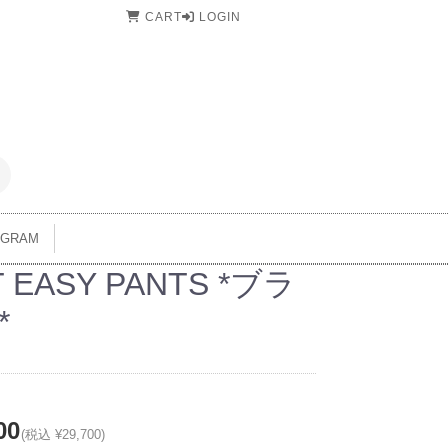
CART
LOGIN
AGRAM
T EASY PANTS *ブラ
*
00
(税込 ¥29,700)