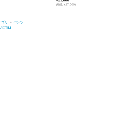
¥25,000
(税込 ¥27,500)
リ
テゴリ
＞
パンツ
VICTIM