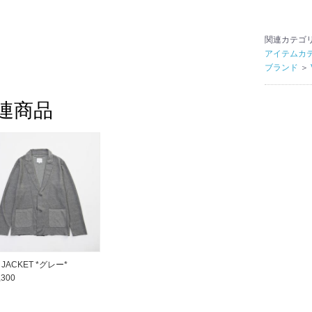
関連カテゴ
アイテムカ
ブランド
＞
連商品
T JACKET *グレー*
,300