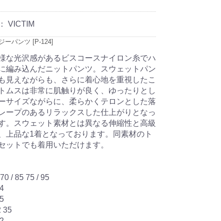
：
VICTIM
ーパンツ [P-124]
様な光沢感があるビスコースナイロン糸でハ
に編み込んだニットパンツ。スウェットパン
も見えながらも、さらに着心地を重視したこ
トムスは非常に肌触りが良く、ゆったりとし
ーサイズながらに、柔らかくテロンとした落
レープのあるリラックスした仕上がりとなっ
す。スウェット素材とは異なる伸縮性と高級
、上品な1着となっております。同素材のト
セットでも着用いただけます。
/ 85 75 / 95
4
5
 35
2