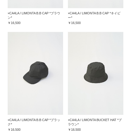
×CA4LA / LIMONTA B.B CAP *ブラウ
×CA4LA / LIMONTA B.B CAP *ネイビ
ン*
ー*
￥16,500
￥16,500
×CA4LA / LIMONTA B.B CAP *ブラッ
×CA4LA / LIMONTA BUCKET HAT *ブ
ク*
ラウン*
￥16,500
￥16,500