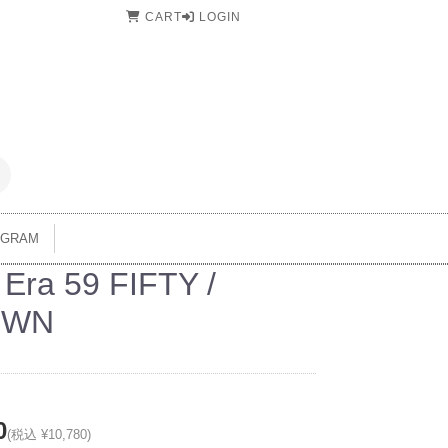
CART
LOGIN
AGRAM
Era 59 FIFTY /
OWN
0
(税込 ¥10,780)