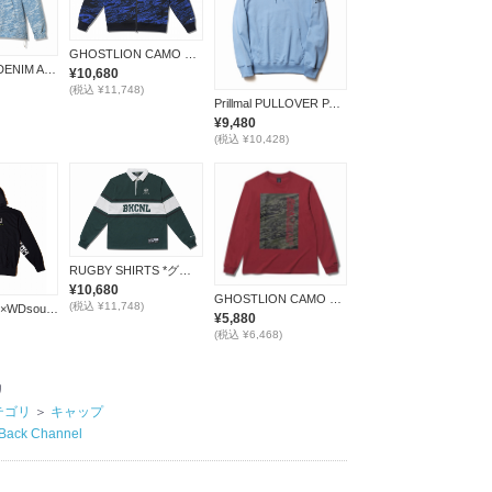
GHOSTLION CAMO FULL ZIP PARKA *ブルー*
JACQUARD DENIM ANORAK JK *ブルー*
¥10,680
(税込 ¥11,748)
Prillmal PULLOVER PARKA / SAX
¥9,480
(税込 ¥10,428)
RUGBY SHIRTS *グリーン*
¥10,680
GHOSTLION CAMO PRINT L/S T*レッド*
(税込 ¥11,748)
Back Channel×WDsounds PULLOVER PARKA *ブラック*
¥5,880
(税込 ¥6,468)
リ
テゴリ
＞
キャップ
Back Channel