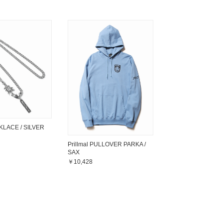
KLACE / SILVER
Prillmal PULLOVER PARKA /
SAX
￥10,428