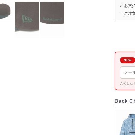
✓ お支払
✓ ご注
NEW
入荷した
Back C