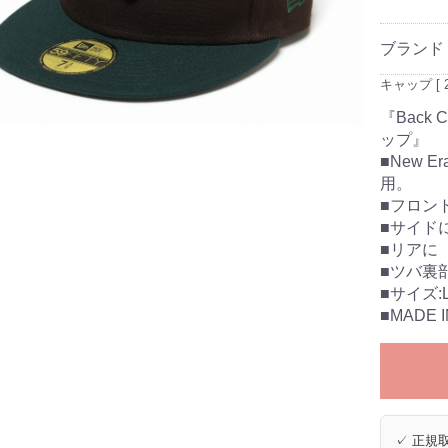
ブランド
キャップ [ 2
『Back 
ップ』
■New 
用。
■フロン
■サイドに
■リアに【
■ツバ裏
■サイズ:L (
■MADE I
✓ 正規取