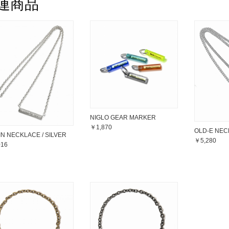
連商品
NIGLO GEAR MARKER
￥1,870
OLD-E NEC
N NECKLACE / SILVER
￥5,280
016