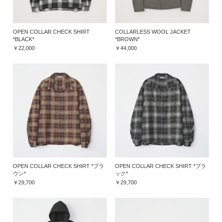
OPEN COLLAR CHECK SHIRT
COLLARLESS WOOL JACKET
*BLACK*
*BROWN*
￥22,000
￥44,000
OPEN COLLAR CHECK SHIRT *ブラ
OPEN COLLAR CHECK SHIRT *ブラ
ウン*
ック*
￥29,700
￥29,700