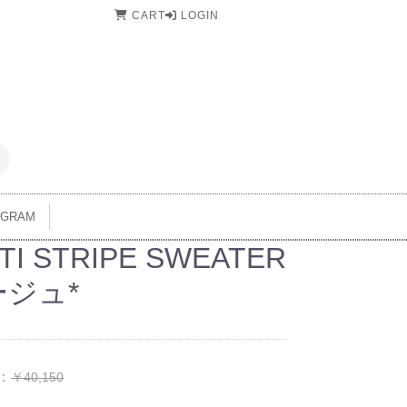
CART
LOGIN
AGRAM
TI STRIPE SWEATER
ージュ*
：
￥40,150