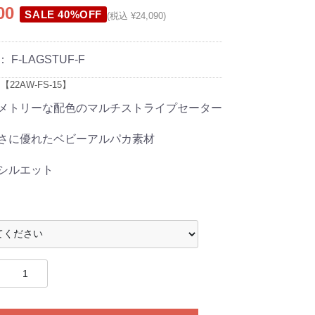
900
SALE 40%OFF
(税込 ¥24,090)
：
F-LAGSTUF-F
22AW-FS-15】
メトリーな配色のマルチストライプセーター
さに優れたベビーアルパカ素材
シルエット