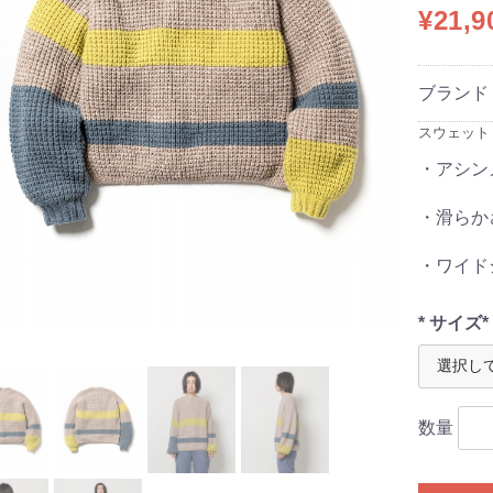
¥21,
ブランド
スウェット 【
・アシン
・滑らか
・ワイド
* サイズ*
数量