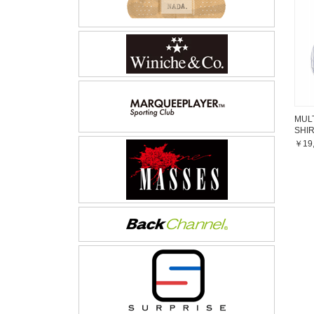
MULT
SHI
￥19