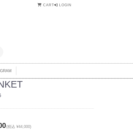
CART
LOGIN
AGRAM
NKET
6
00
(税込 ¥44,000)