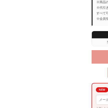
※商品
※代引
すべて
※会員
NEW