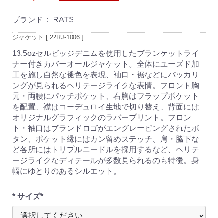
ブランド：
RATS
ジャケット [ 22RJ-1006 ]
13.5ozセルビッジデニムを使用したブランケットライ
ナー付きカバーオールジャケット。全体にユーズド加
工を施し自然な褪色を表現、袖口・裾などにパッカリ
ングが見られるヘリテージライクな表情。フロント胸
元・両腰にパッチポケット、右胸はフラップポケット
を配置、襟はコーデュロイ生地で切り替え、背面には
オリジナルグラフィックのラバープリント。フロン
ト・袖口はブランドロゴがエングレービングされたボ
タン、ポケット縁にはカン留めステッチ、肩・脇下な
ど各所にはトリプルニードルを採用するなど、ヘリテ
ージライクなディテールが多数見られるのも特徴。身
幅にゆとりのあるシルエット。
* サイズ*