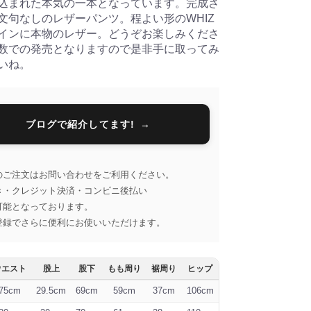
込まれた本気の一本となっています。完成さ
文句なしのレザーパンツ。程よい形のWHIZ
インに本物のレザー。どうぞお楽しみくださ
数での発売となりますので是非手に取ってみ
いね。
ブログで紹介してます!
のご注文はお問い合わせをご利用ください。
き・クレジット決済・コンビニ後払い
可能となっております。
登録でさらに便利にお使いいただけます。
ウエスト
股上
股下
もも周り
裾周り
ヒップ
75cm
29.5cm
69cm
59cm
37cm
106cm