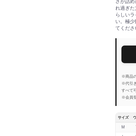
さが詰め
れ過ぎた
らしいラ
い。極少
てくださ
※商品
※代引
すべて
※会員
サイズ
M