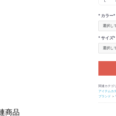
L
* カラー*
* サイズ*
関連カテゴ
アイテムカ
ブランド
＞
連商品