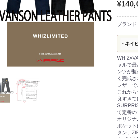
¥140,
ブランド
・ネイ
WHIZ
ャルで最
ンツが製
く完成さ
レザーで
これから
良すぎて
SURP
て定番の
オリジナ
ポケット
タン、Z