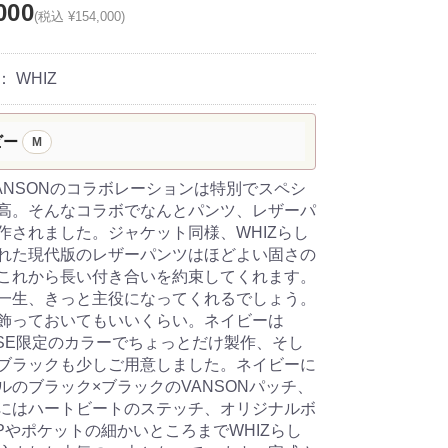
000
(税込 ¥154,000)
：
WHIZ
ビー
M
×VANSONのコラボレーションは特別でスペシ
高。そんなコラボでなんとパンツ、レザーパ
作されました。ジャケット同様、WHIZらし
れた現代版のレザーパンツはほどよい固さの
これから長い付き合いを約束してくれます。
一生、きっと主役になってくれるでしょう。
飾っておいてもいいくらい。ネイビーは
RISE限定のカラーでちょっとだけ製作、そし
ブラックも少しご用意しました。ネイビーに
ルのブラック×ブラックのVANSONパッチ、
にはハートビートのステッチ、オリジナルボ
IPやポケットの細かいところまでWHIZらし