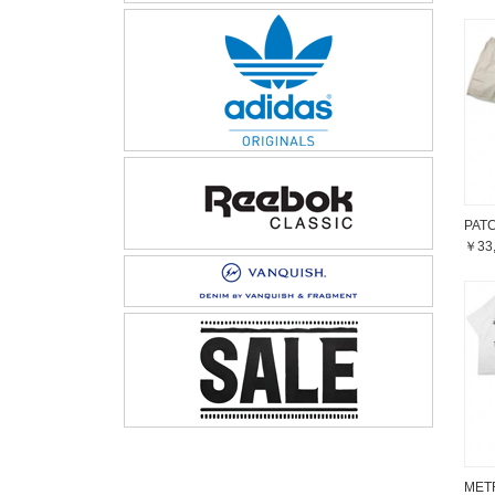
PAT
￥33
MET