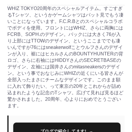
WHIZ TOKYO20周年のスペシャルアイテム。すごすぎ
るTシャツ、というかゲームシャツはパット見でもう凄
いことになっています。F.C.R.Bとのスペシャルコラボ
でボディを使用。フロントにはWHIZ、さらに両胸には
FCRB、SOPH.のデザイン。バックには大きく76が入
り上部にはTTOWのデザイン、というここまででも凄
いんですが76にはsneakerwolfことウルフさんのデザイ
ンが入り、裾にはヒカルさんのBOUNTYHUNTERの背
ロゴ、さらに右袖にはHIDDYさんのSECRETBASEの
デザイン、左袖には国井さんのmitasneakersのデザイ
ン。という事でおなじみにWHIZの近くにいる皆さんが
全部入ったまさにチームなデザインです。このまま額
に入れて飾りたい、って東京の20年とこれからが詰め
込まれたような記念のTシャツ。広げて見れば見るほど
驚かされました。20周年、心よりにおめでとうござい
ます。
ブログで紹介してます!