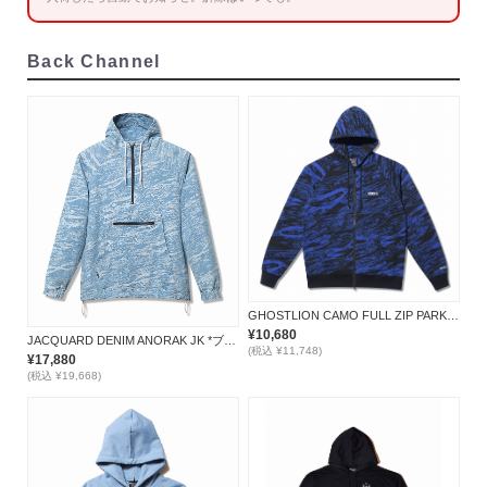
Back Channel
GHOSTLION CAMO FULL ZIP PARKA *ブルー*
¥10,680
JACQUARD DENIM ANORAK JK *ブルー*
(税込 ¥11,748)
¥17,880
(税込 ¥19,668)