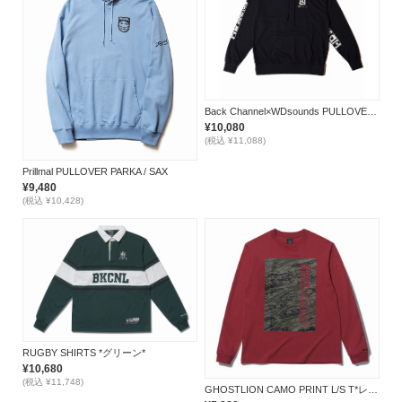
Back Channel×WDsounds PULLOVER PARKA *ブラック*
¥10,080
(税込 ¥11,088)
Prillmal PULLOVER PARKA / SAX
¥9,480
(税込 ¥10,428)
RUGBY SHIRTS *グリーン*
¥10,680
(税込 ¥11,748)
GHOSTLION CAMO PRINT L/S T*レッド*