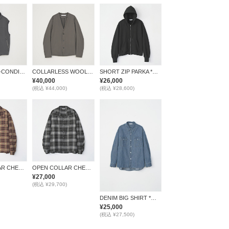
×空調服 / AIR-CONDITIONED VEST *GRAY*
COLLARLESS WOOL JACKET *BROWN*
SHORT ZIP PARKA *ブラック*
¥40,000
¥26,000
(税込 ¥44,000)
(税込 ¥28,600)
OPEN COLLAR CHECK SHIRT *ブラウン*
OPEN COLLAR CHECK SHIRT *ブラック*
¥27,000
(税込 ¥29,700)
DENIM BIG SHIRT *ブルー*
¥25,000
(税込 ¥27,500)