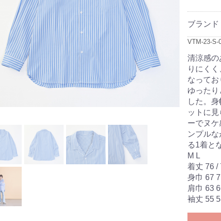
ブランド
VTM-23-S-
清涼感の
りにくく
なってお
ゆったり
した。身
ットに見
ーでヌケ
ンプルな
る1着と
M L
着丈 76 / 7
身巾 67 7
肩巾 63 6
袖丈 55 5