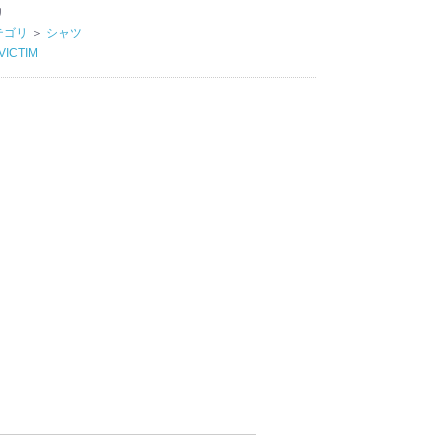
リ
テゴリ
＞
シャツ
VICTIM