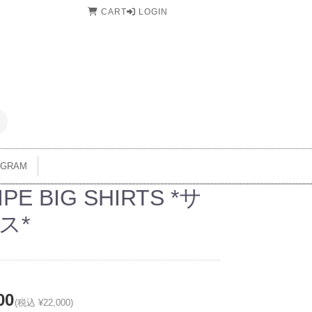
CART
LOGIN
AGRAM
IPE BIG SHIRTS *サ
ス*
00
(税込 ¥22,000)