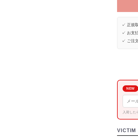
✓ 正規取
✓ お支払
✓ ご注
NEW
入荷した
VICTIM