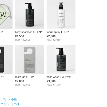
ET*
body shampoo ALLEN*
fabric spray LOEB*
¥4,500
¥2,600
(税込 ¥4,950)
(税込 ¥2,860)
EN*
room tag LOEB*
hand wash EVELYN*
¥2,000
¥3,800
(税込 ¥2,200)
(税込 ¥4,180)
リ
テゴリ
＞
小物
テゴリ
＞
その他