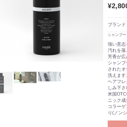
¥2,80
ブランド
シャンプー
強い意志
汚れを落
芳香が広
シャンプ
されたオ
洗えます
ヘアフレ
しみ下さ
米国OTCO 
ニック成
コラーゲ
り(ノン