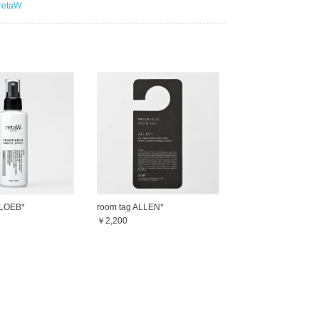
retaW
y LOEB*
room tag ALLEN*
￥2,200