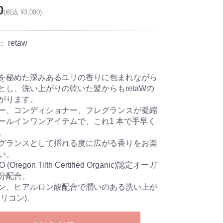
0
(税込 ¥3,080)
：
retaw
を秘めた深みあるユリの香りに包まれながら
とし、洗い上がりの乾いた髪からもretaWの
がります。
ー、コンディショナー、フレグランスが凝縮
ールインワンアイテムで、これ1 本で手早く
。
グランスとして揺れる度に広がる香りをお楽
い。
(Oregon Tilth Certified Organic)認定オーガ
分配合。
ン、ヒアルロン酸配合で潤いのある洗い上が
シリコン)。