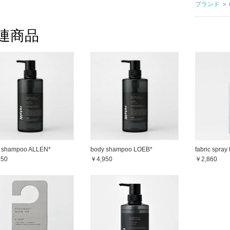
ブランド
＞
連商品
 shampoo ALLEN*
body shampoo LOEB*
fabric spra
950
￥4,950
￥2,860