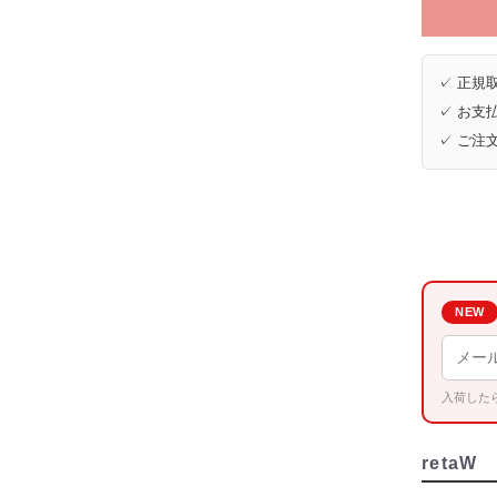
✓ 正規取
✓ お支払
✓ ご注
NEW
入荷した
retaW