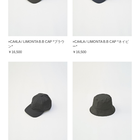
×CA4LA / LIMONTA B.B CAP *ブラウ
×CA4LA / LIMONTA B.B CAP *ネイビ
ン*
ー*
￥16,500
￥16,500