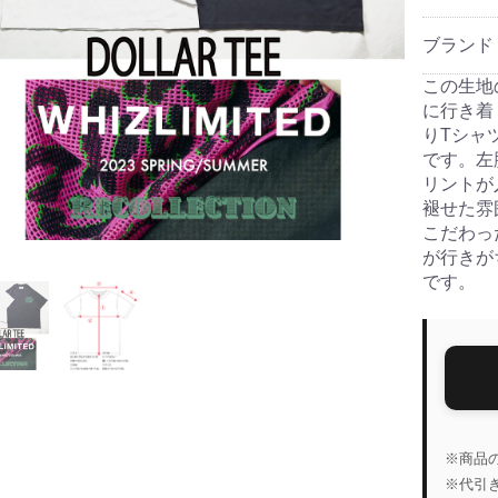
ブランド
この生地
に行き着
りTシャ
です。左
リントが
褪せた雰
こだわっ
が行きが
です。
※商品
※代引