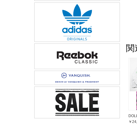
関
DOL
￥24