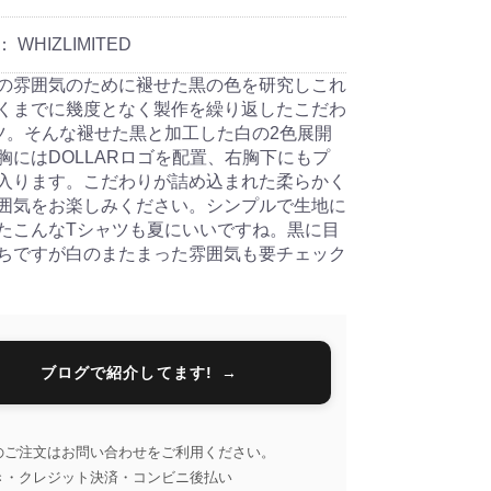
：
WHIZLIMITED
の雰囲気のために褪せた黒の色を研究しこれ
くまでに幾度となく製作を繰り返したこだわ
ツ。そんな褪せた黒と加工した白の2色展開
胸にはDOLLARロゴを配置、右胸下にもプ
入ります。こだわりが詰め込まれた柔らかく
囲気をお楽しみください。シンプルで生地に
たこんなTシャツも夏にいいですね。黒に目
ちですが白のまたまった雰囲気も要チェック
ブログで紹介してます!
のご注文はお問い合わせをご利用ください。
き・クレジット決済・コンビニ後払い