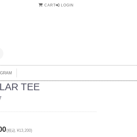
CART
LOGIN
AGRAM
LAR TEE
7
00
(税込 ¥13,200)