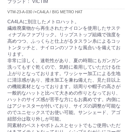
ブランド：
VICTIM
VTM-23-A-030 /×CA4LA / BIG METRO HAT
CA4LAに別注したメトロハット。
繊維廃棄物から再生されたナイロンを使用したサステ
ィナブルファブリック。リップストップ組織で強度を
高めつつ、ふっくらと仕上がるタスラン糸によるコッ
トンタッチと、ナイロンのソフトな風合いを備えてお
ります。
非常に涼しく、速乾性があり、夏の時期にもガンガン
洗ってもすぐ乾くので、気軽に着用していただける仕
上がりとなっております。ワッシャー加工による生地
に清涼感があり、撥水加工を兼ね備えた、見た目以上
の機能素材となっております。頭周りや帽子の高さが
一般的なハットと比べて大きめの作りとなっており、
ハットのサイズ感が苦手な方にもお薦めです。内側に
はアジャスターが付いており、サイズの調整が可能な
のでユニセックスでお使い可能。サンシェード、アゴ
紐部分は取り外しが可能。
同素材のベストやボトムスとセットでもご使用いただ
けるアイテムとなっており、シンプルながらにコーデ