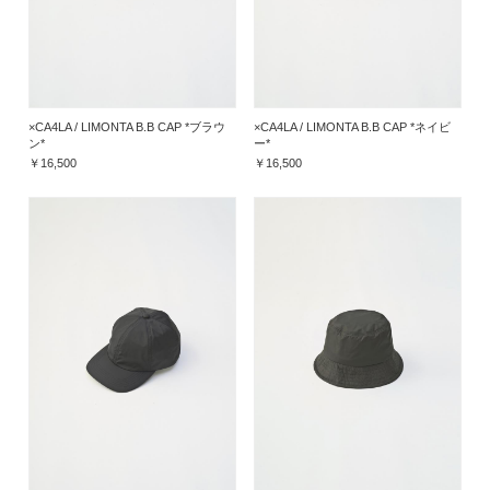
×CA4LA / LIMONTA B.B CAP *ブラウ
×CA4LA / LIMONTA B.B CAP *ネイビ
ン*
ー*
￥16,500
￥16,500