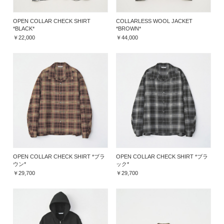
OPEN COLLAR CHECK SHIRT
COLLARLESS WOOL JACKET
*BLACK*
*BROWN*
￥22,000
￥44,000
OPEN COLLAR CHECK SHIRT *ブラ
OPEN COLLAR CHECK SHIRT *ブラ
ウン*
ック*
￥29,700
￥29,700