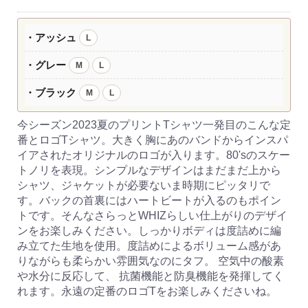
・アッシュ
L
・グレー
M
L
・ブラック
M
L
今シーズン2023夏のプリントTシャツ一発目のこんな定
番とロゴTシャツ。大きく胸にあのバンドからインスパ
イアされたオリジナルのロゴが入ります。80'sのスケー
トノリを表現。シンプルなデザインはまだまだ上から
シャツ、ジャケットが必要ないま時期にピッタリで
す。バックの首裏にはハートビートが入るのもポイン
トです。そんなさらっとWHIZらしい仕上がりのデザイ
ンをお楽しみください。しっかりボディは度詰めに編
み立てた生地を使用。度詰めによるボリューム感があ
りながらも柔らかい雰囲気なのにタフ。 空気中の酸素
や水分に反応して、 抗菌機能と防臭機能を発揮してく
れます。永遠の定番のロゴTをお楽しみくださいね。