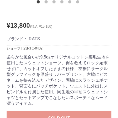
¥13,800
(税込 ¥15,180)
ブランド：
RATS
ショーツ [ 23RTC-0402 ]
柔らかな風合いの9.5ozオリジナルコットン裏毛生地を
使用したスウェットショーツ。裾を敢えてロック始末
せずに、カットオフしたままの仕様、左裾にサークル
型グラフィックを厚盛りラバープリント、左脇にピス
ネームを挟み込んだデザイン。両脇にスラッシュポケ
ット、背面右にパッチポケット、ウエストに外出しス
ピンドルを付属した使用。同生地の半袖スウェットシ
ャツとセットアップでこなしたいスポーティなムード
漂うアイテム。