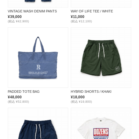
VINTAGE WASH DENIM PANTS
WAY OF LIFE TEE / WHITE
¥39,000
¥11,000
(税込 ¥42,900)
(税込 ¥12,100)
PADDED TOTE BAG
HYBRID SHORTS / KHAKI
¥48,000
¥18,000
(税込 ¥52,800)
(税込 ¥19,800)