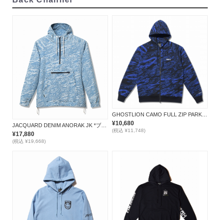
GHOSTLION CAMO FULL ZIP PARKA *ブルー*
¥10,680
JACQUARD DENIM ANORAK JK *ブルー*
(税込 ¥11,748)
¥17,880
(税込 ¥19,668)