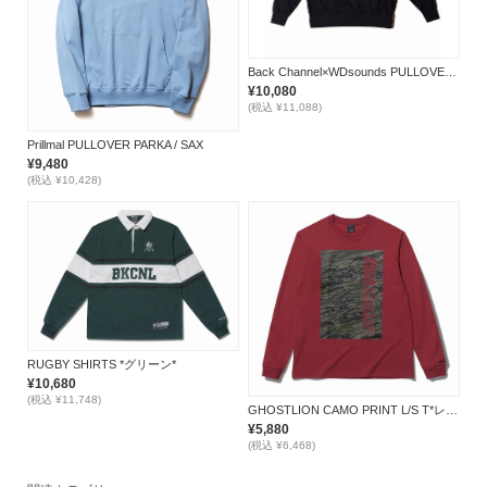
Back Channel×WDsounds PULLOVER PARKA *ブラック*
¥10,080
(税込 ¥11,088)
Prillmal PULLOVER PARKA / SAX
¥9,480
(税込 ¥10,428)
RUGBY SHIRTS *グリーン*
¥10,680
(税込 ¥11,748)
GHOSTLION CAMO PRINT L/S T*レッド*
¥5,880
(税込 ¥6,468)