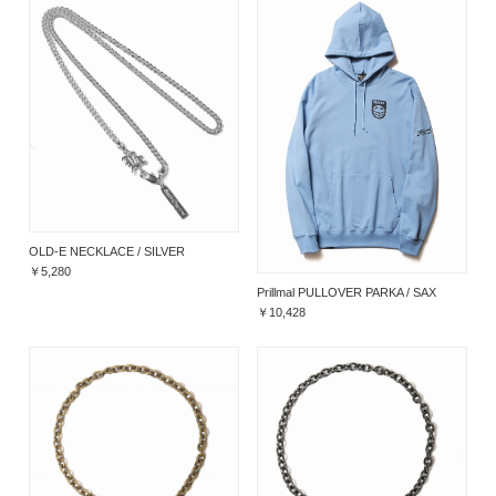
OLD-E NECKLACE / SILVER
￥5,280
Prillmal PULLOVER PARKA / SAX
￥10,428