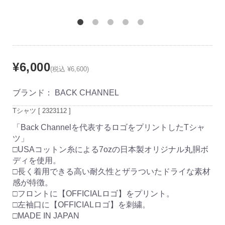
¥6,000
(税込 ¥6,600)
ブランド：
BACK CHANNEL
Tシャツ [ 2323112 ]
「Back Channelを代表するロゴをプリントしたTシャ
ツ」
□USAコットン糸による7ozの日本製オリジナル丸胴ボ
ディを使用。
□長く着用できる高い耐久性とザラついたドライな素材
感が特徴。
□フロントに【OFFICIALロゴ】をプリント。
□左袖口に【OFFICIALロゴ】を刺繍。
□MADE IN JAPAN