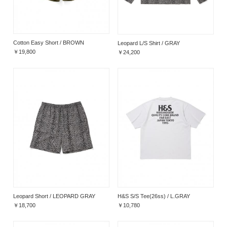
Cotton Easy Short / BROWN
Leopard L/S Shirt / GRAY
￥19,800
￥24,200
Leopard Short / LEOPARD GRAY
H&S S/S Tee(26ss) / L.GRAY
￥18,700
￥10,780