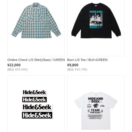
Ombre Check L/S Shirt(26aw) / GREEN
Burn L/S Tee / BLK×GREEN
¥22,000
¥9,800
(税込 ¥24,200)
(税込 ¥10,780)