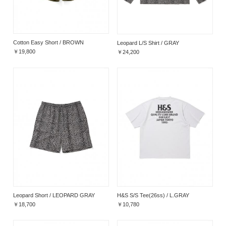
Cotton Easy Short / BROWN
Leopard L/S Shirt / GRAY
￥19,800
￥24,200
Leopard Short / LEOPARD GRAY
H&S S/S Tee(26ss) / L.GRAY
￥18,700
￥10,780