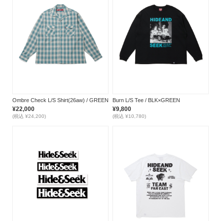
Ombre Check L/S Shirt(26aw) / GREEN
Burn L/S Tee / BLK×GREEN
¥22,000
¥9,800
(税込 ¥24,200)
(税込 ¥10,780)