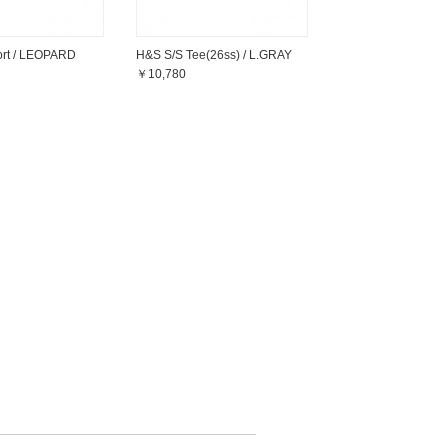
ort / LEOPARD
H&S S/S Tee(26ss) / L.GRAY
￥10,780