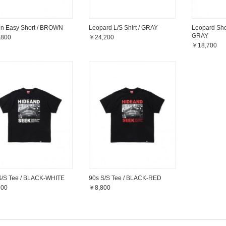
on Easy Short / BROWN
Leopard Sh
Leopard L/S Shirt / GRAY
GRAY
,800
￥24,200
￥18,700
S/S Tee / BLACK-WHITE
90s S/S Tee / BLACK-RED
800
￥8,800