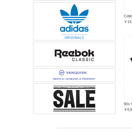
Cott
￥19
90s 
￥8,