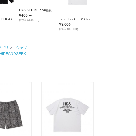
H&S STICKER *4種類展開*
¥400 ～
Burn L/S Tee / BLK×GREEN
Team Pocket S/S Tee / WHITE
(税込 ¥440 ～)
¥8,000
(税込 ¥8,800)
リ
テゴリ
＞
Tシャツ
HIDEANDSEEK