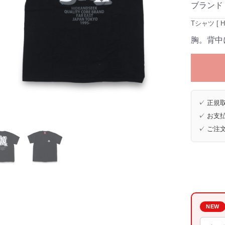
ブランド
Tシャツ [ HT
胸。背中
✓ 正規取
✓ お支払
✓ ご注
NEW