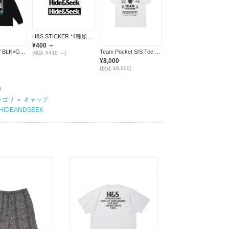
H&S STICKER *4種類展開*
¥400 ～
Burn L/S Tee / BLK×GREEN
Team Pocket S/S Tee / WHITE
(税込 ¥440 ～)
¥8,000
(税込 ¥8,800)
リ
テゴリ
＞
キャップ
HIDEANDSEEK