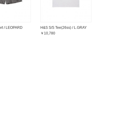
ort / LEOPARD
H&S S/S Tee(26ss) / L.GRAY
￥10,780