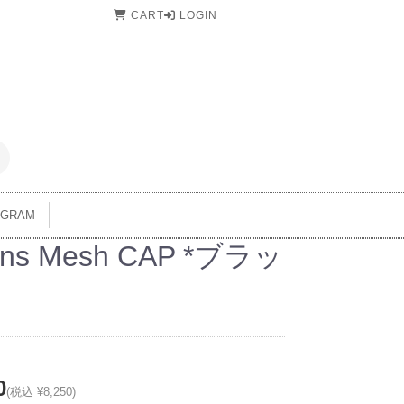
CART
LOGIN
AGRAM
rns Mesh CAP *ブラッ
0
(税込 ¥8,250)