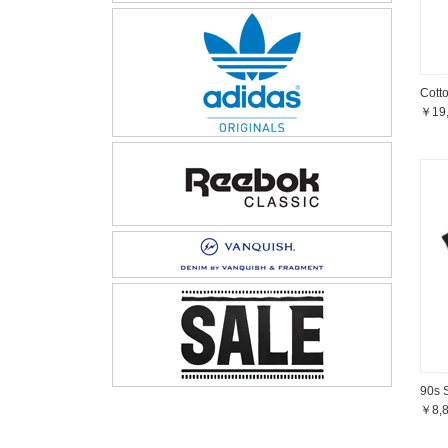
Cott
￥19
90s 
￥8,