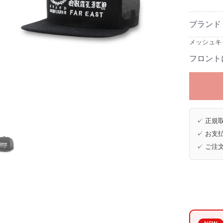
ブランド
メッシュキャ
フロント
✓ 正規取
✓ お支払
✓ ご注