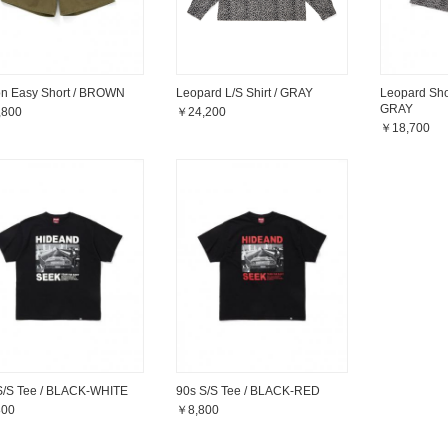
on Easy Short / BROWN
Leopard Sh
Leopard L/S Shirt / GRAY
GRAY
,800
￥24,200
￥18,700
S/S Tee / BLACK-WHITE
90s S/S Tee / BLACK-RED
800
￥8,800