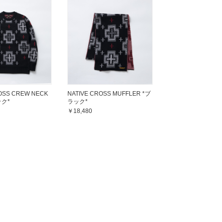
OSS CREW NECK
NATIVE CROSS MUFFLER *ブ
ック*
ラック*
￥18,480