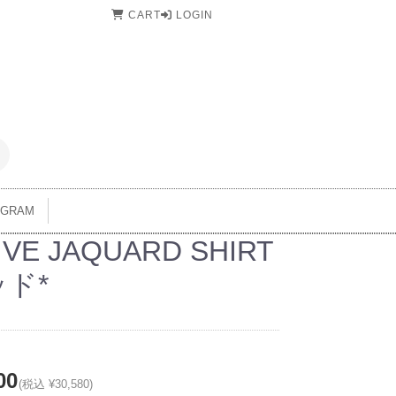
CART
LOGIN
AGRAM
IVE JAQUARD SHIRT
ッド*
00
(税込 ¥30,580)