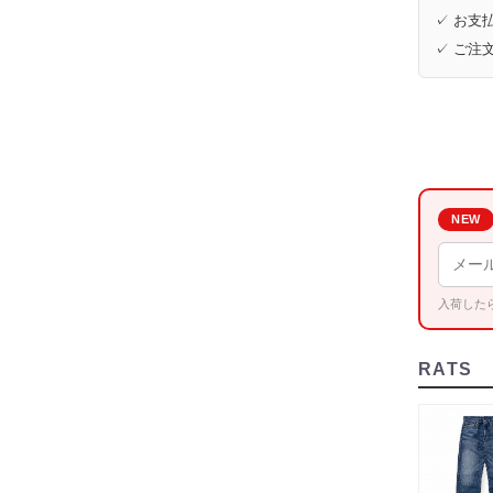
✓ お支払
✓ ご注
NEW
入荷した
RATS