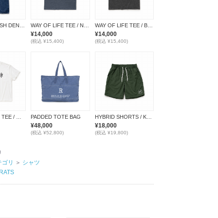
VINTAGE WASH DENIM PANTS
WAY OF LIFE TEE / NAVY
WAY OF LIFE TEE / BLACK
¥14,000
¥14,000
(税込 ¥15,400)
(税込 ¥15,400)
WAY OF LIFE TEE / WHITE
PADDED TOTE BAG
HYBRID SHORTS / KHAKI
¥48,000
¥18,000
(税込 ¥52,800)
(税込 ¥19,800)
リ
テゴリ
＞
シャツ
RATS