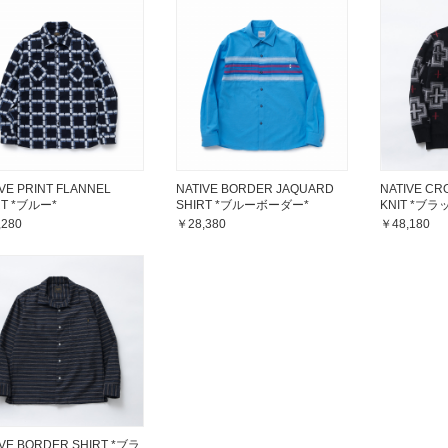
VE PRINT FLANNEL
NATIVE BORDER JAQUARD
NATIVE CR
RT *ブルー*
SHIRT *ブルーボーダー*
KNIT *ブラ
,280
￥28,380
￥48,180
IVE BORDER SHIRT *ブラ