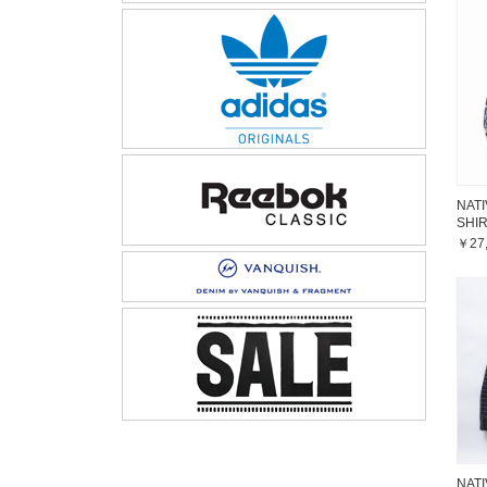
NATI
SHI
￥27
NAT