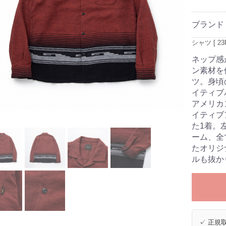
ブランド
シャツ [ 23R
ネップ感
ン素材を
ツ。身頃
イティブ
アメリカ
イティブ
た1着。
ーム、全て
たオリジ
ルも抜か
✓ 正規取