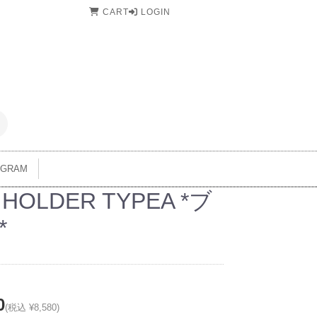
CART
LOGIN
AGRAM
 HOLDER TYPEA *ブ
*
0
(税込 ¥8,580)