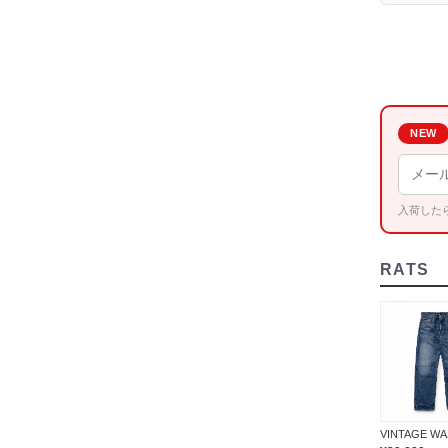
NEW
入荷した
RATS