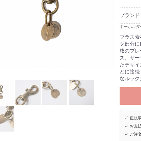
ブランド
キーホルダー [
ブラス素
ク部分に
枚のプレ
ス、サー
たデザイ
どに接続
なルック
✓ 正規取
✓ お支払
✓ ご注