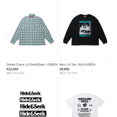
Ombre Check L/S Shirt(26aw) / GREEN
Burn L/S Tee / BLK×GREEN
¥22,000
¥9,800
(税込 ¥24,200)
(税込 ¥10,780)