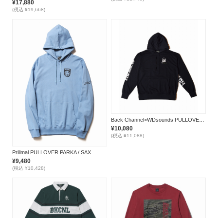
¥17,880
(税込 ¥19,668)
Back Channel×WDsounds PULLOVER PARKA *ブラック*
¥10,080
(税込 ¥11,088)
Prillmal PULLOVER PARKA / SAX
¥9,480
(税込 ¥10,428)