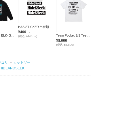
H&S STICKER *4種類展開*
¥400 ～
Burn L/S Tee / BLK×GREEN
Team Pocket S/S Tee / WHITE
(税込 ¥440 ～)
¥8,000
(税込 ¥8,800)
リ
テゴリ
＞
カットソー
HIDEANDSEEK