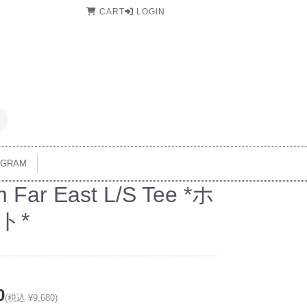
CART
LOGIN
AGRAM
 Far East L/S Tee *ホ
ト*
0
(税込 ¥9,680)