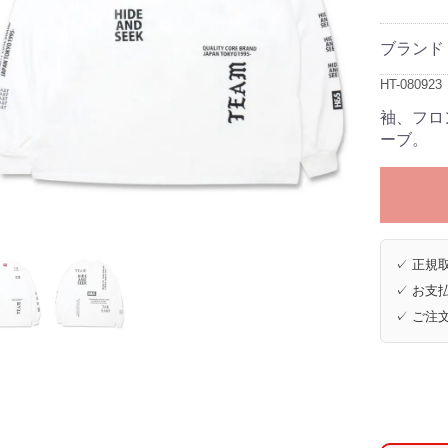
ブランド
HT-080923
袖、フロ
ーブ。
✓ 正規取
✓ お支払
✓ ご注