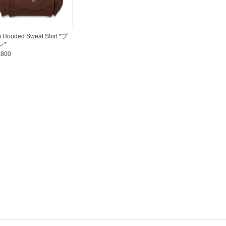
 Hooded Sweat Shirt *ブ
ン*
,800