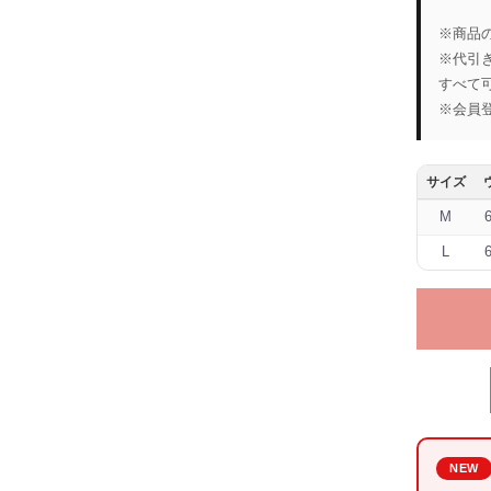
※商品
※代引
すべて
※会員
サイズ
M
L
NEW