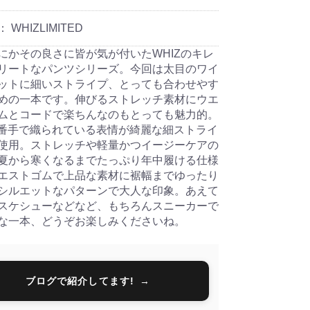
：
WHIZLIMITED
にかその良さに皆が気が付いたWHIZのキレ
リートなパンツシリーズ。今回は太目のワイ
ットに細いストライプ、とっても合わせやす
めの一本です。伸びるストレッチ素材にウエ
ムとコードで楽ちんなのもとっても魅力的。
の細番手で織られている表情が綺麗な細ストライ
使用。ストレッチや軽量かつイージーケアの
夏から寒くなるまでたっぷり年中履ける仕様
エストゴムで上品な素材に裾幅までゆったり
シルエットなパターンで大人な印象。あえて
スケシューなどなど、もちろんスニーカーで
な一本、どうぞお楽しみくださいね。
ブログで紹介してます!