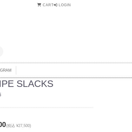
CART
LOGIN
AGRAM
IPE SLACKS
6
00
(税込 ¥27,500)