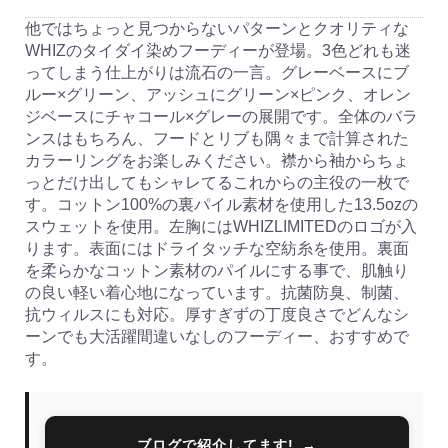
他ではちょっと見つからないパターンとクオリティな
WHIZのタイダイ染めフーディーが登場。3色どれも迷
ってしまう仕上がりは流石の一言。グレーベースにブ
ルー×グリーン、アッシュにグリーン×ピンク、オレン
ジベースにチャコール×グレーの展開です。全体のバラ
ンスはもちろん、フードとリブも隅々まで計算された
カラーリングをお楽しみください。襟から袖からちょ
っとだけ出してもシャレてるこれからの主役の一枚で
す。コットン100%の裏パイル素材を使用した13.5ozの
スウェットを使用。左胸にはWHIZLIMITEDのロゴが入
ります。表面にはドライタッチな空紡糸を使用。裏面
を柔らかなコットン素材のパイルにする事で、肌触り
の良い軽い着心地になっています。抗菌防臭、制菌、
抗ウィルスにも対応。厚すぎずの丁度良さでどんなシ
ーンでも大活躍間違いなしのフーディー、おすすめで
す。
ブログで紹介してます!