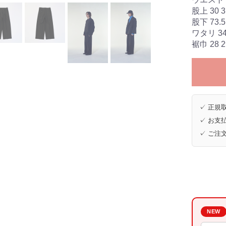
股上 30 3
股下 73.5 
ワタリ 34 
裾巾 28 2
✓ 正規取
✓ お支払
✓ ご注
NEW