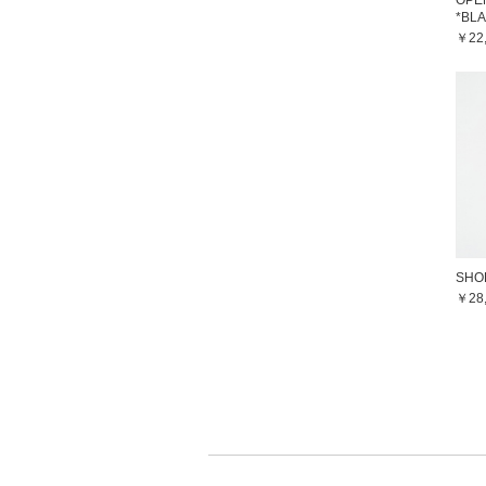
OPE
*BL
￥22
SHO
￥28