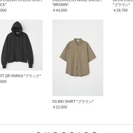
N COLLAR CHECK SHIRT
COLLARLESS WOOL JACKET
OPEN COLL
ACK*
*BROWN*
*ブラウン*
,000
￥44,000
￥29,700
RT ZIP PARKA *ブラック*
,600
SS BIG SHIRT *ブラウン*
￥22,000