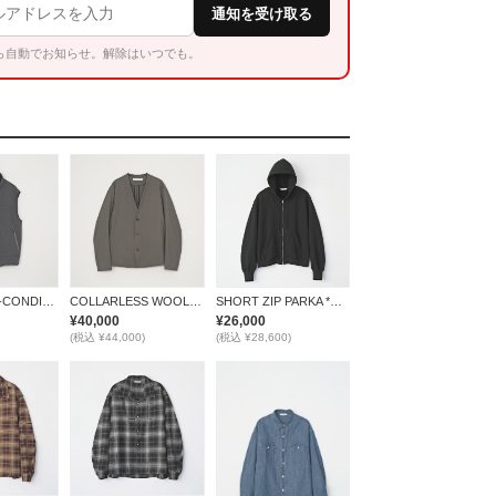
通知を受け取る
ら自動でお知らせ。解除はいつでも。
×空調服 / AIR-CONDITIONED VEST *GRAY*
COLLARLESS WOOL JACKET *BROWN*
SHORT ZIP PARKA *ブラック*
¥40,000
¥26,000
(税込 ¥44,000)
(税込 ¥28,600)