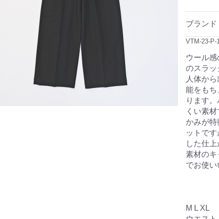
ブランド
VTM-23-P-
ウール感
のスラッ
人体から
能をもち
ります。
くい素材
かみが特
ットです
した仕上
素材のキ
でお使い
M L XL
ウエスト 7