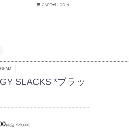
CART
LOGIN
AGRAM
GY SLACKS *ブラッ
00
(税込 ¥28,600)