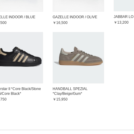
JABBAR LO 
LLE INDOOR / BLUE
GAZELLE INDOOR / OLIVE
￥13,200
,500
￥16,500
star II *Core Black/Stone
HANDBALL SPEZIAL
i/Core Black*
*Clay/Beige/Gum*
,750
￥15,950