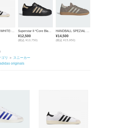
JABBAR LO / WHITE-BLACK
Superstar II *Core Black/Stone Khaki/Core Black*
HANDBALL SPEZIAL *Clay/Beige/Gum*
¥12,500
¥14,500
(税込 ¥13,750)
(税込 ¥15,950)
リ
テゴリ
＞
スニーカー
adidas originals