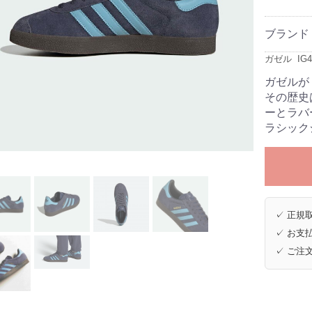
ブランド
ガゼル  IG4
ガゼルが
その歴史
ーとラバ
ラシック
✓ 正規取
✓ お支払
✓ ご注