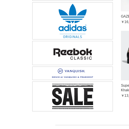
GAZE
￥16
Super
Khak
￥13