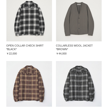
OPEN COLLAR CHECK SHIRT
COLLARLESS WOOL JACKET
*BLACK*
*BROWN*
￥22,000
￥44,000