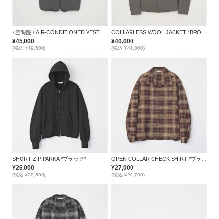
×空調服 / AIR-CONDITIONED VEST *GRAY*
COLLARLESS WOOL JACKET *BROWN*
¥45,000
¥40,000
(税込 ¥49,500)
(税込 ¥44,000)
SHORT ZIP PARKA *ブラック*
OPEN COLLAR CHECK SHIRT *ブラウン*
¥26,000
¥27,000
(税込 ¥28,600)
(税込 ¥29,700)