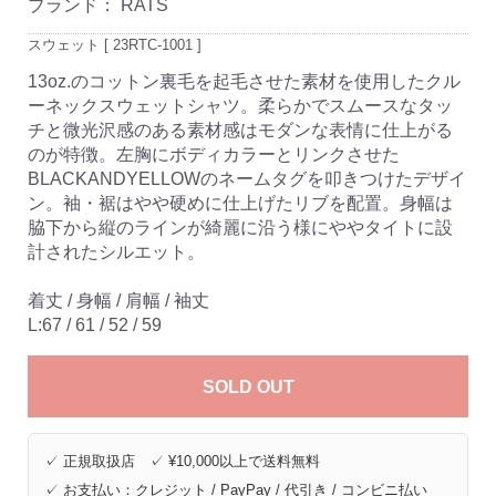
ブランド：
RATS
スウェット [ 23RTC-1001 ]
13oz.のコットン裏毛を起毛させた素材を使用したクル
ーネックスウェットシャツ。柔らかでスムースなタッ
チと微光沢感のある素材感はモダンな表情に仕上がる
のが特徴。左胸にボディカラーとリンクさせた
BLACKANDYELLOWのネームタグを叩きつけたデザイ
ン。袖・裾はやや硬めに仕上げたリブを配置。身幅は
脇下から縦のラインが綺麗に沿う様にややタイトに設
計されたシルエット。
着丈 / 身幅 / 肩幅 / 袖丈
L:67 / 61 / 52 / 59
SOLD OUT
✓ 正規取扱店 ✓ ¥10,000以上で送料無料
✓ お支払い：クレジット / PayPay / 代引き / コンビニ払い