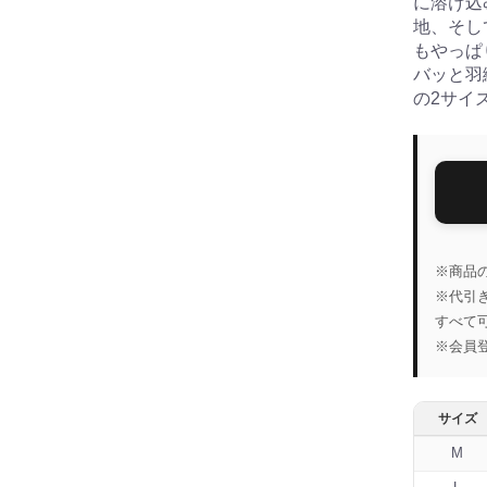
に溶け込
地、そし
もやっぱ
バッと羽
の2サイ
※商品
※代引
すべて
※会員
サイズ
M