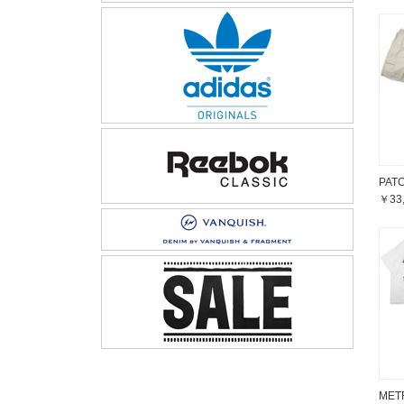
PAT
￥33
MET