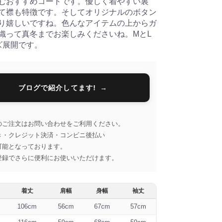
むおすすめコートです。優しく着やすい裏
て襟も特徴です。そしてオリジナルのボタン
り嬉しいですね。色んなアイテムの上からガ
織って真冬までお楽しみくださいね。MとL
ズ展開です。
ブログで紹介してます!
のご注文はお問い合わせをご利用ください。
き・クレジット決済・コンビニ後払い
可能となっております。
登録でさらに便利にお使いいただけます。
着丈
肩幅
身幅
袖丈
106cm
56cm
67cm
57cm