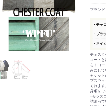
ブランド
・チャ
・ブラ
・ネイ
チェスタ
コートと
らくコー
みにして
ャケット
プスウェ
くれます
身頃をワ
+モッズ
詰まって