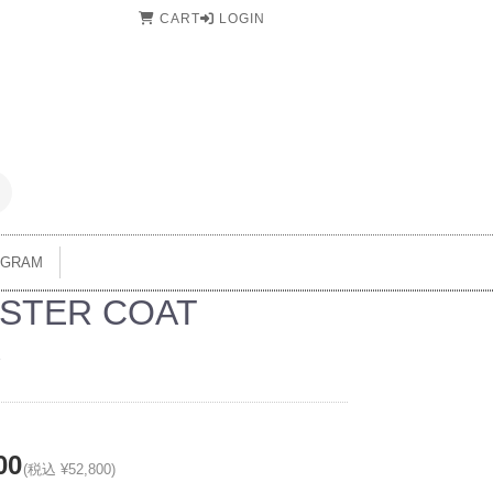
CART
LOGIN
AGRAM
STER COAT
2
00
(税込 ¥52,800)