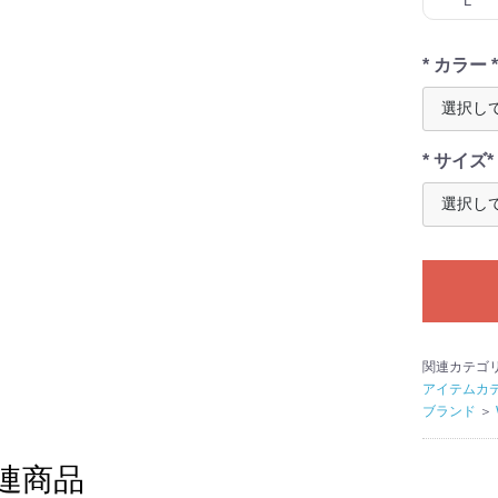
L
* カラー *
* サイズ*
関連カテゴ
アイテムカ
ブランド
＞
連商品