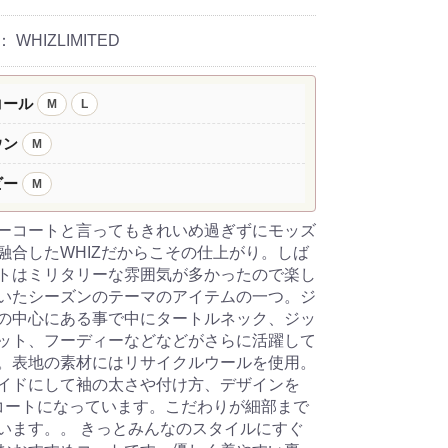
：
WHIZLIMITED
コール
M
L
ウン
M
ビー
M
ーコートと言ってもきれいめ過ぎずにモッズ
融合したWHIZだからこその仕上がり。しば
トはミリタリーな雰囲気が多かったので楽し
いたシーズンのテーマのアイテムの一つ。ジ
の中心にある事で中にタートルネック、ジッ
ット、フーディーなどなどがさらに活躍して
。表地の素材にはリサイクルウールを使用。
イドにして袖の太さや付け方、デザインを
コートになっています。こだわりが細部まで
います。。 きっとみんなのスタイルにすぐ