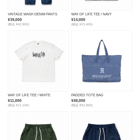
VINTAGE WASH DENIM PANTS
WAY OF LIFE TEE / NAVY
¥39,000
¥14,000
(税込 ¥42,900)
(税込 ¥15,400)
WAY OF LIFE TEE / WHITE
PADDED TOTE BAG
¥11,000
¥48,000
(税込 ¥12,100)
(税込 ¥52,800)