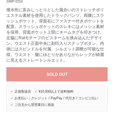
24RP-0314
撥水性に富みしっとりとした風合いのストレッチポリ
エステル素材を使用したトラックパンツ。両腰にスラ
ッシュポケット、背面右にファスナー付きポケットを
配置。スラッシュポケットのスレキにはメッシュ素材
を採用、背面ポケット上部にネームタグを叩きつけ、
左脇にRatモチーフのピスネームを挟み込んだデザイ
ン。ウエスト正面中央に刻印入りスナップボタン、内
側にはスピンドルを付属、シルエット調整が可能な仕
様。ウエスト・腿にゆとりがありながらレッグが綺麗
に見えるストレートシルエット。
SOLD OUT
✓ 正規取扱店 ✓ ¥10,000以上で送料無料
✓ お支払い：クレジット / PayPay / 代引き / コンビニ払い
✓ ご注文から翌営業日に発送