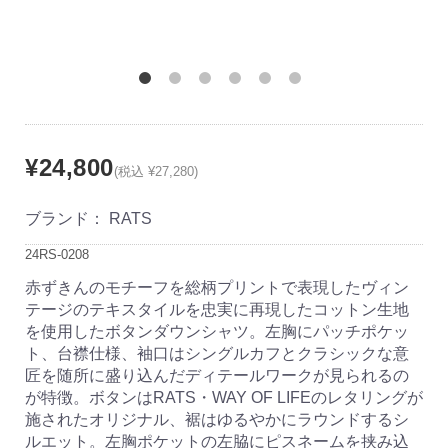
¥24,800
(税込 ¥27,280)
ブランド：
RATS
24RS-0208
赤ずきんのモチーフを総柄プリントで表現したヴィン
テージのテキスタイルを忠実に再現したコットン生地
を使用したボタンダウンシャツ。左胸にパッチポケッ
ト、台襟仕様、袖口はシングルカフとクラシックな意
匠を随所に盛り込んだディテールワークが見られるの
が特徴。ボタンはRATS・WAY OF LIFEのレタリングが
施されたオリジナル、裾はゆるやかにラウンドするシ
ルエット。左胸ポケットの左脇にピスネームを挟み込