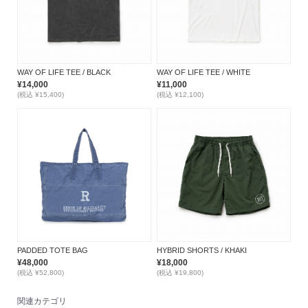
WAY OF LIFE TEE / BLACK
WAY OF LIFE TEE / WHITE
¥14,000
¥11,000
(税込 ¥15,400)
(税込 ¥12,100)
PADDED TOTE BAG
HYBRID SHORTS / KHAKI
¥48,000
¥18,000
(税込 ¥52,800)
(税込 ¥19,800)
関連カテゴリ